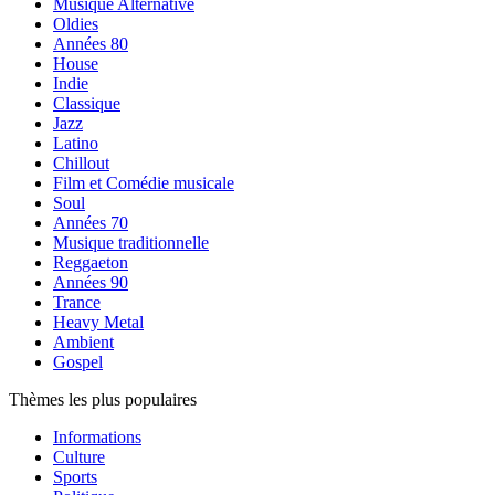
Musique Alternative
Oldies
Années 80
House
Indie
Classique
Jazz
Latino
Chillout
Film et Comédie musicale
Soul
Années 70
Musique traditionnelle
Reggaeton
Années 90
Trance
Heavy Metal
Ambient
Gospel
Thèmes les plus populaires
Informations
Culture
Sports