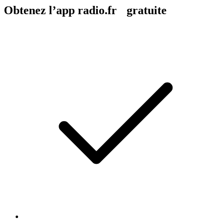
Obtenez l’app radio.fr gratuite