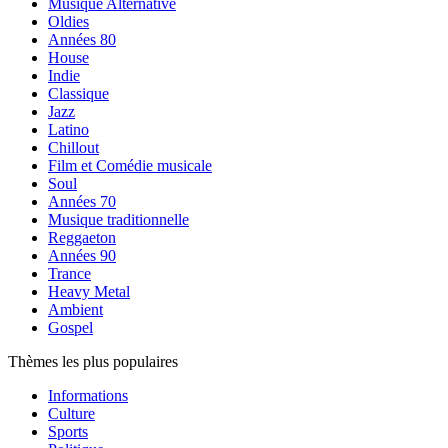
Musique Alternative
Oldies
Années 80
House
Indie
Classique
Jazz
Latino
Chillout
Film et Comédie musicale
Soul
Années 70
Musique traditionnelle
Reggaeton
Années 90
Trance
Heavy Metal
Ambient
Gospel
Thèmes les plus populaires
Informations
Culture
Sports