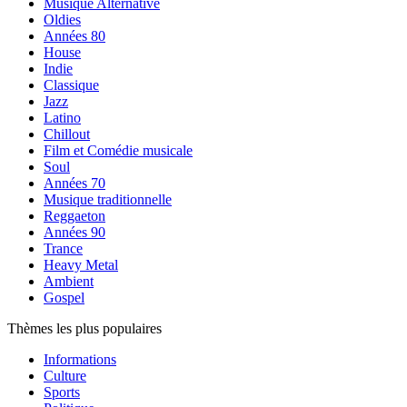
Musique Alternative
Oldies
Années 80
House
Indie
Classique
Jazz
Latino
Chillout
Film et Comédie musicale
Soul
Années 70
Musique traditionnelle
Reggaeton
Années 90
Trance
Heavy Metal
Ambient
Gospel
Thèmes les plus populaires
Informations
Culture
Sports