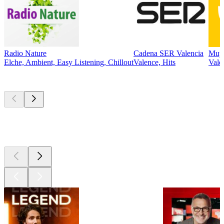
Radio Nature
Cadena SER Valencia
Muy 
Elche, Ambient, Easy Listening, Chillout
Valence, Hits
Vale
Les meilleurs
podcasts
Les meilleurs
podcasts
Les meilleurs
podcasts