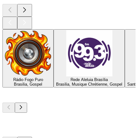
Rádio Fogo Puro
Rede Aleluia Brasília
Brasilia, Gospel
Brasilia, Musique Chrétienne, Gospel
Santo
Les meilleurs
podcasts
Les meilleurs
podcasts
Les meilleurs
podcasts