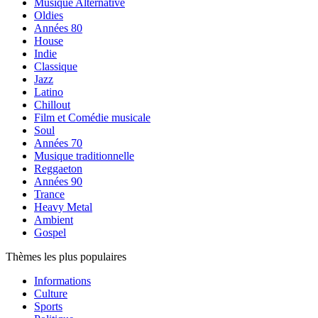
Musique Alternative
Oldies
Années 80
House
Indie
Classique
Jazz
Latino
Chillout
Film et Comédie musicale
Soul
Années 70
Musique traditionnelle
Reggaeton
Années 90
Trance
Heavy Metal
Ambient
Gospel
Thèmes les plus populaires
Informations
Culture
Sports