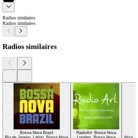
Radios similaires
Radios similaires
Radios similaires
Bossa Nova Brazil
RadioArt: Bossa Nova
Rio de Janeiro, Latino, Bossa Nova
Londres, Bossa Nova
Ibiza, 