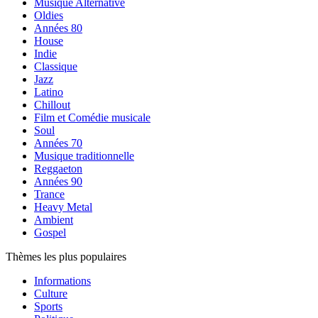
Musique Alternative
Oldies
Années 80
House
Indie
Classique
Jazz
Latino
Chillout
Film et Comédie musicale
Soul
Années 70
Musique traditionnelle
Reggaeton
Années 90
Trance
Heavy Metal
Ambient
Gospel
Thèmes les plus populaires
Informations
Culture
Sports