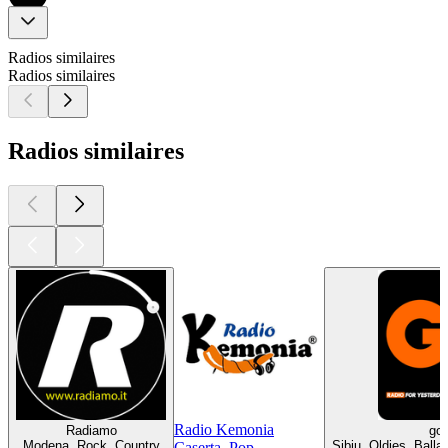
Radios similaires
Radios similaires
Radios similaires
Radio Kemonia
Radiamo
go
Modena, Rock, Country
Sibiu, Oldies, Ball
Caserta, Pop