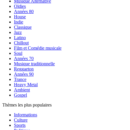
Musique Alternative
Oldies
Années 80
House
Indie
Classique
Jazz
Latino
Chillout
Film et Comédie musicale
Soul
Années 70
Musique traditionnelle
Reggaeton
Années 90
Trance
Heavy Metal
Ambient
Gospel
Thèmes les plus populaires
Informations
Culture
Sports