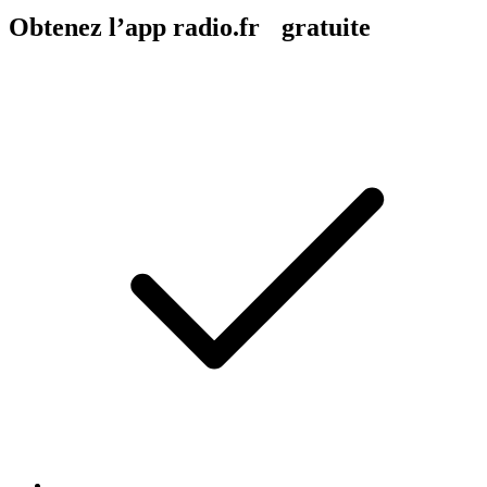
Obtenez l’app radio.fr gratuite