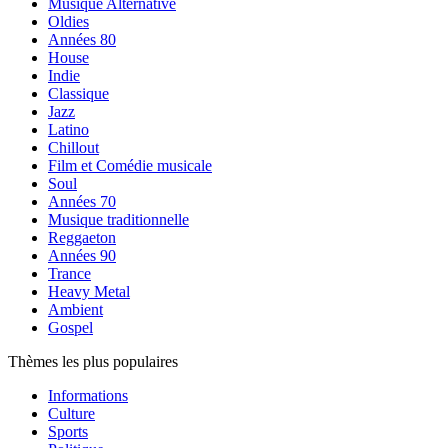
Musique Alternative
Oldies
Années 80
House
Indie
Classique
Jazz
Latino
Chillout
Film et Comédie musicale
Soul
Années 70
Musique traditionnelle
Reggaeton
Années 90
Trance
Heavy Metal
Ambient
Gospel
Thèmes les plus populaires
Informations
Culture
Sports