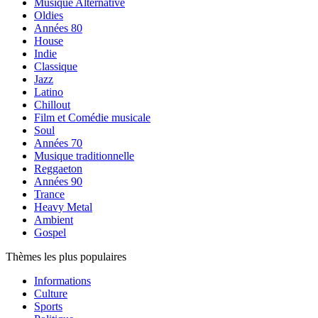
Musique Alternative
Oldies
Années 80
House
Indie
Classique
Jazz
Latino
Chillout
Film et Comédie musicale
Soul
Années 70
Musique traditionnelle
Reggaeton
Années 90
Trance
Heavy Metal
Ambient
Gospel
Thèmes les plus populaires
Informations
Culture
Sports