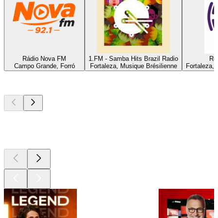
Rádio Nova FM
1.FM - Samba Hits Brazil Radio
Red
Campo Grande, Forró
Fortaleza, Musique Brésilienne
Fortaleza,
Les meilleurs
podcasts
Les meilleurs
podcasts
Les meilleurs
podcasts