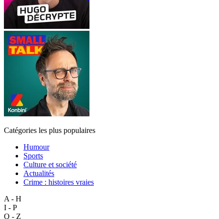
Catégories les plus populaires
Humour
Sports
Culture et société
Actualités
Crime : histoires vraies
A - H
I - P
Q - Z