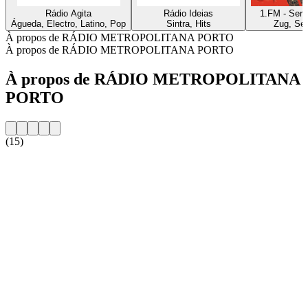
Rádio Agita
Rádio Ideias
1.FM - Sert
Águeda, Electro, Latino, Pop
Sintra, Hits
Zug, Ser
À propos de RÁDIO METROPOLITANA PORTO
À propos de RÁDIO METROPOLITANA PORTO
À propos de RÁDIO METROPOLITANA
PORTO
(15)
Site web de la radio