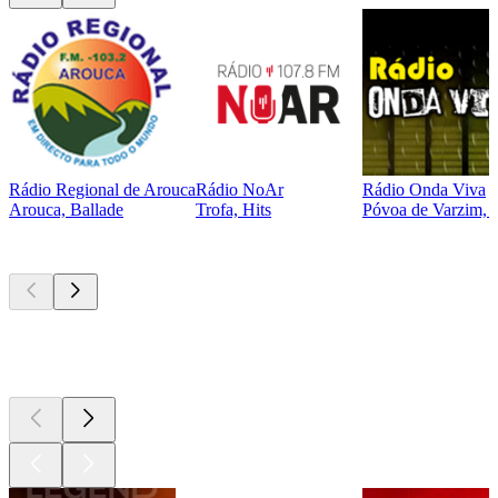
Rádio Regional de Arouca
Rádio NoAr
Rádio Onda Viva
Arouca, Ballade
Trofa, Hits
Póvoa de Varzim, H
Les meilleurs
podcasts
Les meilleurs
podcasts
Les meilleurs
podcasts