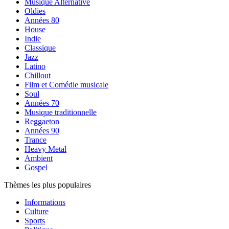
Musique Alternative
Oldies
Années 80
House
Indie
Classique
Jazz
Latino
Chillout
Film et Comédie musicale
Soul
Années 70
Musique traditionnelle
Reggaeton
Années 90
Trance
Heavy Metal
Ambient
Gospel
Thèmes les plus populaires
Informations
Culture
Sports