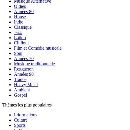
Musique Alternative
Oldies
Années 80
House
Indie
Classique
Jazz
Latino
Chillout
Film et Comédie musicale
Soul
Années 70
Musique traditionnelle
Reggaeton
Années 90
Trance
Heavy Metal
Ambient
Gospel
Thèmes les plus populaires
Informations
Culture
Sports