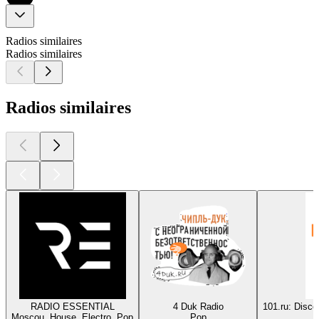
Radios similaires
Radios similaires
Radios similaires
RADIO ESSENTIAL
4 Duk Radio
101.ru: Dis
Moscou, House, Electro, Pop
Pop