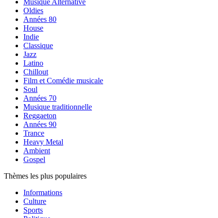
Musique Alternative
Oldies
Années 80
House
Indie
Classique
Jazz
Latino
Chillout
Film et Comédie musicale
Soul
Années 70
Musique traditionnelle
Reggaeton
Années 90
Trance
Heavy Metal
Ambient
Gospel
Thèmes les plus populaires
Informations
Culture
Sports