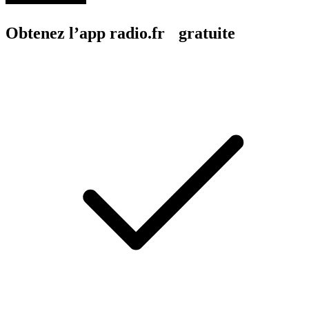
Obtenez l’app radio.fr gratuite