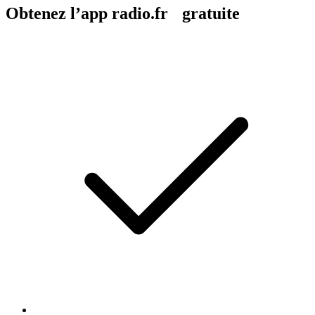
Obtenez l’app radio.fr gratuite