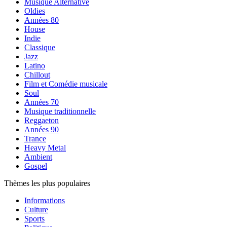
Musique Alternative
Oldies
Années 80
House
Indie
Classique
Jazz
Latino
Chillout
Film et Comédie musicale
Soul
Années 70
Musique traditionnelle
Reggaeton
Années 90
Trance
Heavy Metal
Ambient
Gospel
Thèmes les plus populaires
Informations
Culture
Sports