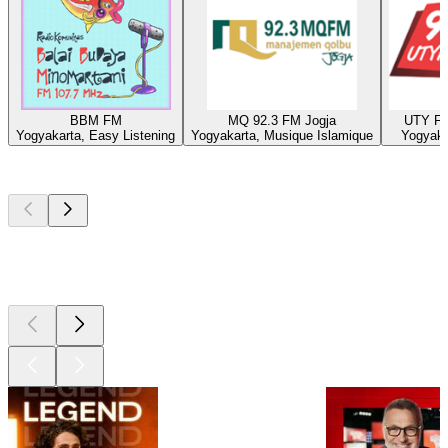
BBM FM
MQ 92.3 FM Jogja
UTY FM
Yogyakarta, Easy Listening
Yogyakarta, Musique Islamique
Yogyaka
Les meilleurs
podcasts
Les meilleurs
podcasts
Les meilleurs
podcasts