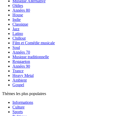
Musique Alternative
Oldies
Années 80
House
Indie
Classique
Jazz
Latino
Chillout
Film et Comédie musicale
Soul
Années 70
Musique traditionnelle
Reggaeton
Années 90
Trance
Heavy Metal
Ambient
Gospel
Thèmes les plus populaires
Informations
Culture
Sports