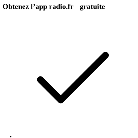
Obtenez l’app radio.fr gratuite