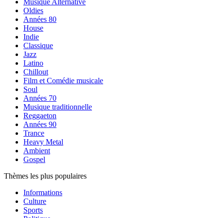
Musique Alternative
Oldies
Années 80
House
Indie
Classique
Jazz
Latino
Chillout
Film et Comédie musicale
Soul
Années 70
Musique traditionnelle
Reggaeton
Années 90
Trance
Heavy Metal
Ambient
Gospel
Thèmes les plus populaires
Informations
Culture
Sports