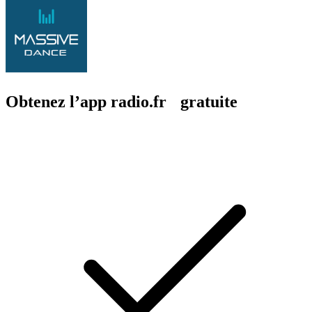
Obtenez l’app radio.fr gratuite