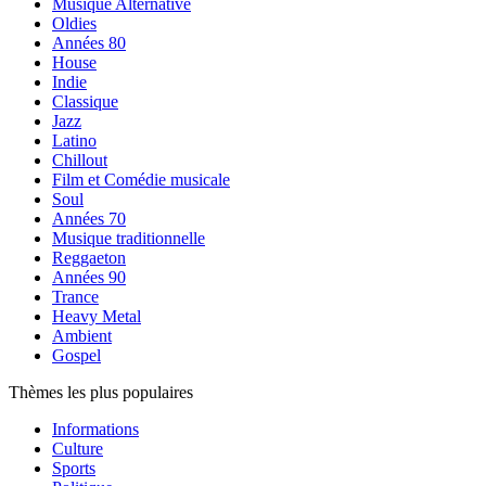
Musique Alternative
Oldies
Années 80
House
Indie
Classique
Jazz
Latino
Chillout
Film et Comédie musicale
Soul
Années 70
Musique traditionnelle
Reggaeton
Années 90
Trance
Heavy Metal
Ambient
Gospel
Thèmes les plus populaires
Informations
Culture
Sports