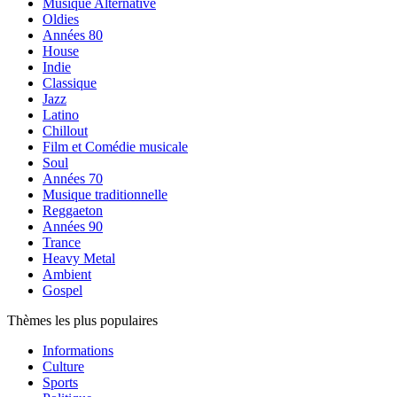
Musique Alternative
Oldies
Années 80
House
Indie
Classique
Jazz
Latino
Chillout
Film et Comédie musicale
Soul
Années 70
Musique traditionnelle
Reggaeton
Années 90
Trance
Heavy Metal
Ambient
Gospel
Thèmes les plus populaires
Informations
Culture
Sports