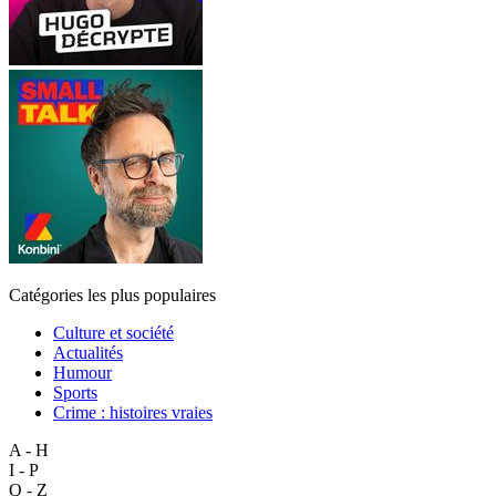
Catégories les plus populaires
Culture et société
Actualités
Humour
Sports
Crime : histoires vraies
A - H
I - P
Q - Z