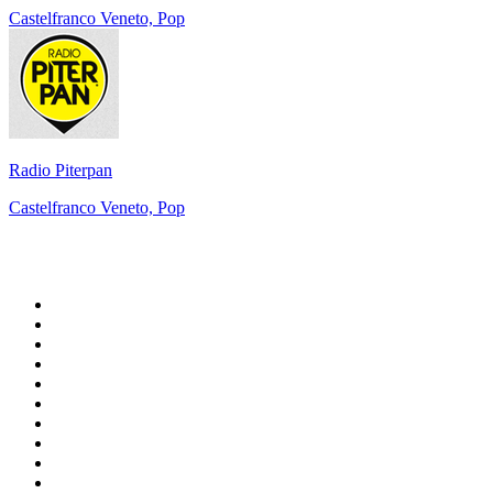
Castelfranco Veneto, Pop
Radio Piterpan
Castelfranco Veneto, Pop
Top 100 sur
radio.fr
1
.
RMC Info Talk Sport
2
.
RTL
3
.
France Info
4
.
Europe 1
5
.
France Inter
6
.
Radio FREE DOM
7
.
NOSTALGIE
8
.
Tropiques FM
9
.
CHERIE FM
10
.
NRJ