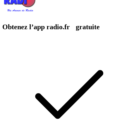
Obtenez l’app radio.fr gratuite