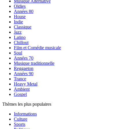
Musique Alternative
Oldies
Années 80
House
Indie
Classique
Jazz
Latino
Chillout
Film et Comédie musicale
Soul
Années 70
Musique traditionnelle
Reggaeton
Années 90
Trance
Heavy Metal
Ambient
Gospel
Thèmes les plus populaires
Informations
Culture
Sports