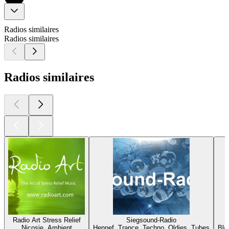
Radios similaires
Radios similaires
Radios similaires
Radio Art Stress Relief
Siegsound-Radio
Nicosie, Ambient
Hennef, Trance, Techno, Oldies, Tubes
Bla