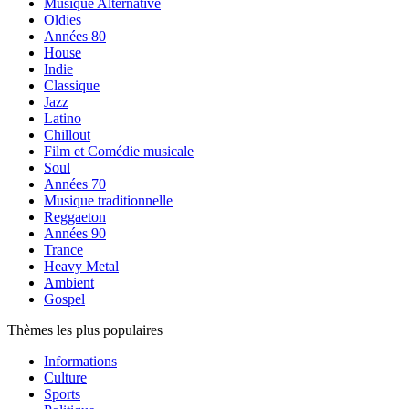
Musique Alternative
Oldies
Années 80
House
Indie
Classique
Jazz
Latino
Chillout
Film et Comédie musicale
Soul
Années 70
Musique traditionnelle
Reggaeton
Années 90
Trance
Heavy Metal
Ambient
Gospel
Thèmes les plus populaires
Informations
Culture
Sports