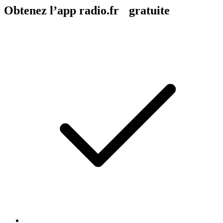
Obtenez l’app radio.fr gratuite