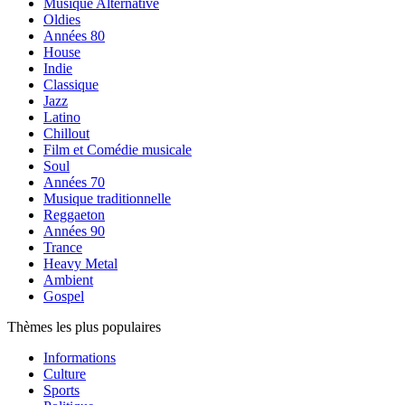
Musique Alternative
Oldies
Années 80
House
Indie
Classique
Jazz
Latino
Chillout
Film et Comédie musicale
Soul
Années 70
Musique traditionnelle
Reggaeton
Années 90
Trance
Heavy Metal
Ambient
Gospel
Thèmes les plus populaires
Informations
Culture
Sports