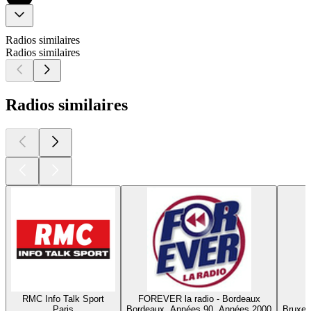
Radios similaires
Radios similaires
Radios similaires
RMC Info Talk Sport
FOREVER la radio - Bordeaux
Paris
Bordeaux, Années 90, Années 2000
Bruxel