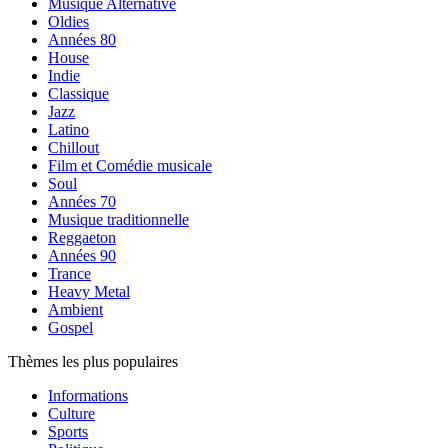
Musique Alternative
Oldies
Années 80
House
Indie
Classique
Jazz
Latino
Chillout
Film et Comédie musicale
Soul
Années 70
Musique traditionnelle
Reggaeton
Années 90
Trance
Heavy Metal
Ambient
Gospel
Thèmes les plus populaires
Informations
Culture
Sports