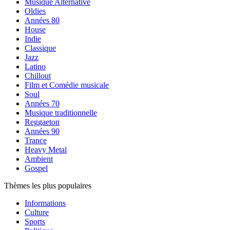
Musique Alternative
Oldies
Années 80
House
Indie
Classique
Jazz
Latino
Chillout
Film et Comédie musicale
Soul
Années 70
Musique traditionnelle
Reggaeton
Années 90
Trance
Heavy Metal
Ambient
Gospel
Thèmes les plus populaires
Informations
Culture
Sports