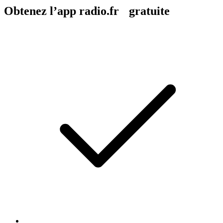
Obtenez l’app radio.fr gratuite