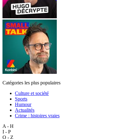
Catégories les plus populaires
Culture et société
Sports
Humour
Actualités
Crime : histoires vraies
A - H
I - P
Q - Z