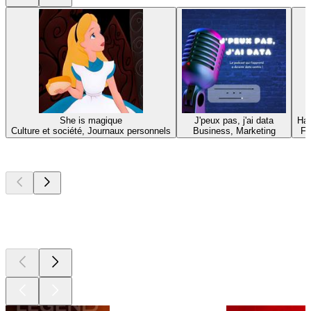
She is magique
J'peux pas, j'ai data
Hap
Culture et société, Journaux personnels
Business, Marketing
Fo
Les meilleurs
podcasts
Les meilleurs
podcasts
Les meilleurs
podcasts