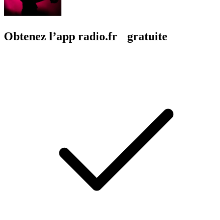
Obtenez l’app radio.fr gratuite