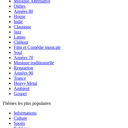
Musique Alternative
Oldies
Années 80
House
Indie
Classique
Jazz
Latino
Chillout
Film et Comédie musicale
Soul
Années 70
Musique traditionnelle
Reggaeton
Années 90
Trance
Heavy Metal
Ambient
Gospel
Thèmes les plus populaires
Informations
Culture
Sports