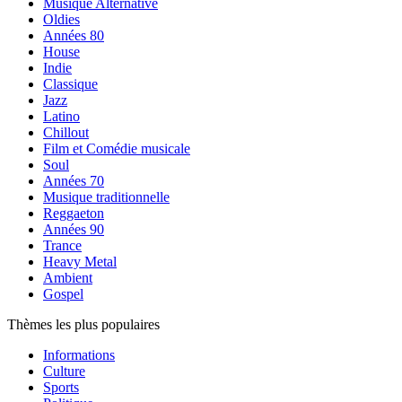
Musique Alternative
Oldies
Années 80
House
Indie
Classique
Jazz
Latino
Chillout
Film et Comédie musicale
Soul
Années 70
Musique traditionnelle
Reggaeton
Années 90
Trance
Heavy Metal
Ambient
Gospel
Thèmes les plus populaires
Informations
Culture
Sports