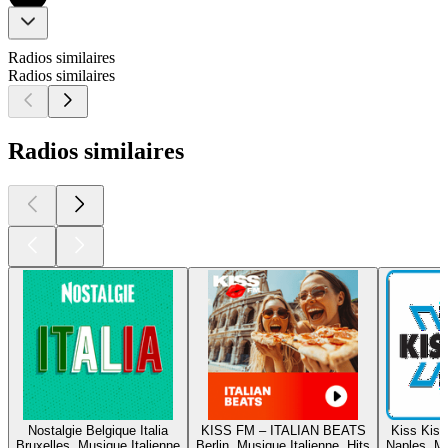
Radios similaires
Radios similaires
Radios similaires
Nostalgie Belgique Italia
KISS FM – ITALIAN BEATS
Kiss Kiss
Bruxelles, Musique Italienne
Berlin, Musique Italienne, Hits
Naples, Mu