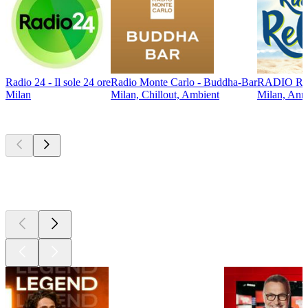
Radio 24 - Il sole 24 ore
Radio Monte Carlo - Buddha-Bar
RADIO REL
Milan
Milan, Chillout, Ambient
Milan, Anné
Les meilleurs
podcasts
Les meilleurs
podcasts
Les meilleurs
podcasts