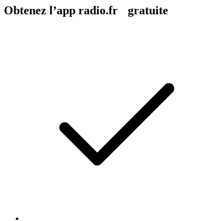
Obtenez l’app radio.fr gratuite