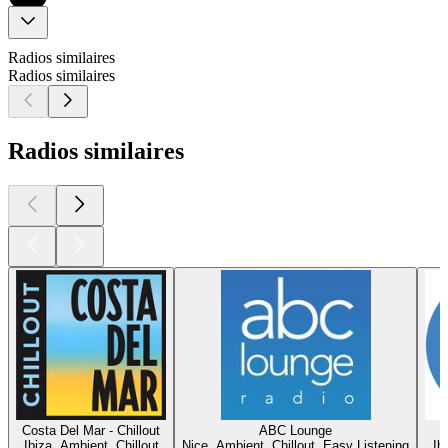
Radios similaires
Radios similaires
Radios similaires
Costa Del Mar - Chillout
ABC Lounge
Ibiza, Ambient, Chillout
Nice, Ambient, Chillout, Easy Listening
Ib