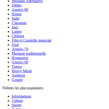
Musique Alternative
Oldies
Années 80
House
Indie
Classique
Jazz
Latino
Chillout
Film et Comédie musicale
Soul
Années 70
Musique traditionnelle
Reggaeton
Années 90
Trance
Heavy Metal
Ambient
Gospel
Thèmes les plus populaires
Informations
Culture
Sports