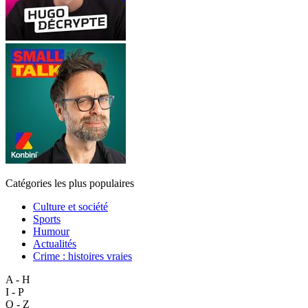
Catégories les plus populaires
Culture et société
Sports
Humour
Actualités
Crime : histoires vraies
A - H
I - P
Q - Z