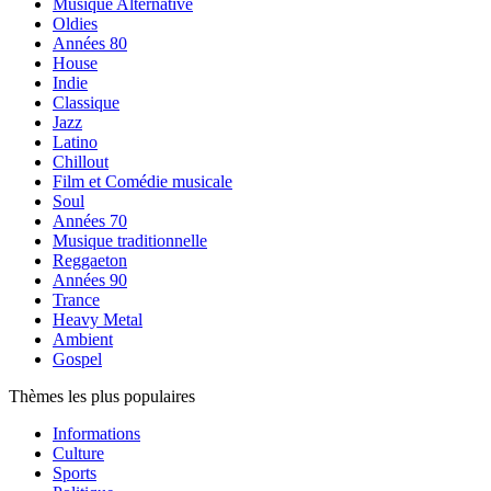
Musique Alternative
Oldies
Années 80
House
Indie
Classique
Jazz
Latino
Chillout
Film et Comédie musicale
Soul
Années 70
Musique traditionnelle
Reggaeton
Années 90
Trance
Heavy Metal
Ambient
Gospel
Thèmes les plus populaires
Informations
Culture
Sports