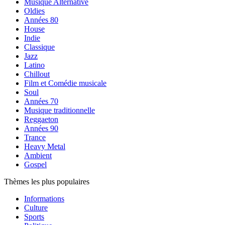
Musique Alternative
Oldies
Années 80
House
Indie
Classique
Jazz
Latino
Chillout
Film et Comédie musicale
Soul
Années 70
Musique traditionnelle
Reggaeton
Années 90
Trance
Heavy Metal
Ambient
Gospel
Thèmes les plus populaires
Informations
Culture
Sports