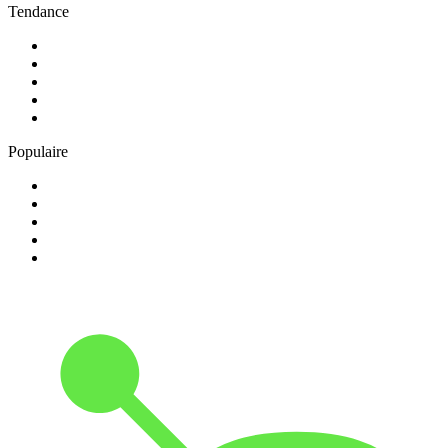
Tendance
1
.
Skyrock
2
.
NOSTALGIE
3
.
RTL2
4
.
CHERIE FM
5
.
France Inter
Populaire
1
.
NRJ
2
.
EUROPE 2
3
.
RCI Guadeloupe
4
.
Chante France
5
.
Europe 1