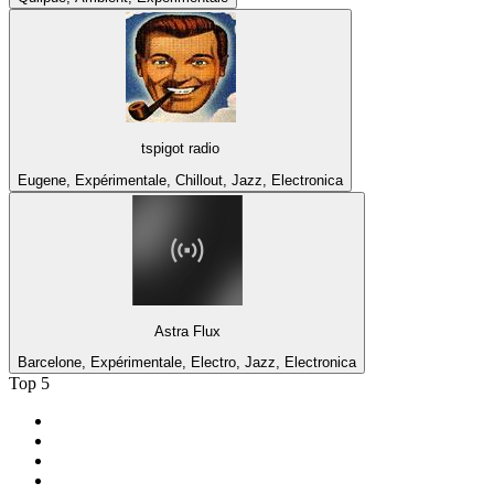
tspigot radio
Eugene, Expérimentale, Chillout, Jazz, Electronica
Astra Flux
Barcelone, Expérimentale, Electro, Jazz, Electronica
Top 5
1
.
Radio FREE DOM
2
.
RMC Info Talk Sport
3
.
RTL
4
.
Radio Sans Pub