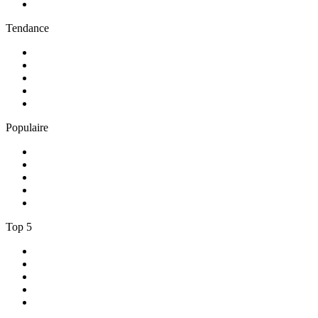
5
.
RCI Martinique
Tendance
1
.
Skyrock
2
.
NOSTALGIE
3
.
RTL2
4
.
CHERIE FM
5
.
France Inter
Populaire
1
.
NRJ
2
.
EUROPE 2
3
.
RCI Guadeloupe
4
.
Chante France
5
.
Europe 1
Top 5
1
.
Radio FREE DOM
2
.
RMC Info Talk Sport
3
.
RTL
4
.
Radio Sans Pub
5
.
RCI Martinique