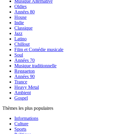
Musique Alternative
Oldies
Années 80
House
Indie
Classique
Jazz
Latino
Chillout
Film et Comédie musicale
Soul
Années 70
Musique traditionnelle
Reggaeton
Années 90
Trance
Heavy Metal
Ambient
Gospel
Thèmes les plus populaires
Informations
Culture
Sports