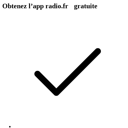
Obtenez l’app radio.fr gratuite