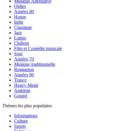
Musique Alternative
Oldies
Années 80
House
Indie
Classique
Jazz
Latino
Chillout
Film et Comédie musicale
Soul
Années 70
Musique traditionnelle
Reggaeton
Années 90
Trance
Heavy Metal
Ambient
Gospel
Thèmes les plus populaires
Informations
Culture
Sports