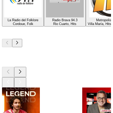
La Radio del Folklore
Radio Brava 94.3
Metropolis 
Cordoue, Folk
Rio Cuarto, Hits
Villa María, Hits
Les meilleurs
podcasts
Les meilleurs
podcasts
Les meilleurs
podcasts