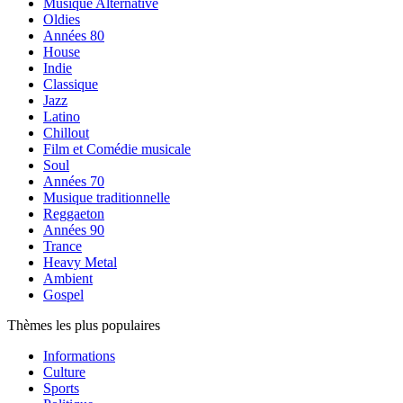
Musique Alternative
Oldies
Années 80
House
Indie
Classique
Jazz
Latino
Chillout
Film et Comédie musicale
Soul
Années 70
Musique traditionnelle
Reggaeton
Années 90
Trance
Heavy Metal
Ambient
Gospel
Thèmes les plus populaires
Informations
Culture
Sports