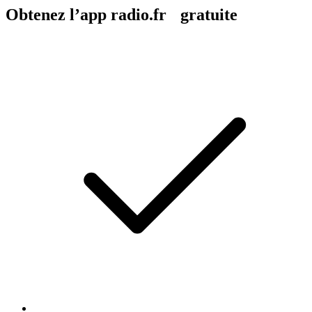
Obtenez l’app radio.fr gratuite