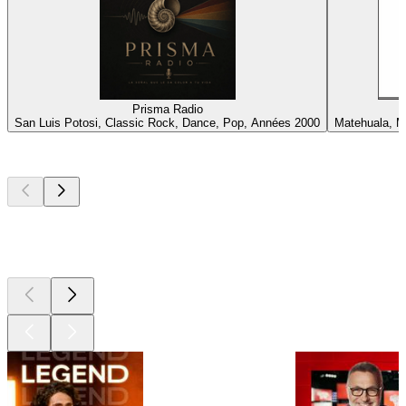
Prisma Radio
l
San Luis Potosi, Classic Rock, Dance, Pop, Années 2000
Matehuala, M
Les meilleurs
podcasts
Les meilleurs
podcasts
Les meilleurs
podcasts