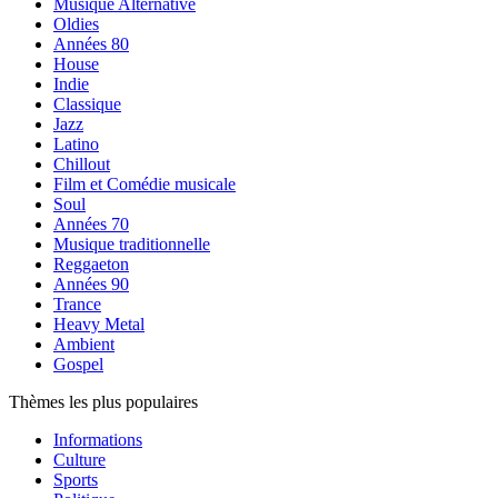
Musique Alternative
Oldies
Années 80
House
Indie
Classique
Jazz
Latino
Chillout
Film et Comédie musicale
Soul
Années 70
Musique traditionnelle
Reggaeton
Années 90
Trance
Heavy Metal
Ambient
Gospel
Thèmes les plus populaires
Informations
Culture
Sports