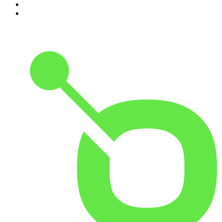
9
.
HugoDécrypte - Actus et interviews
10
.
Small Talk - Konbini