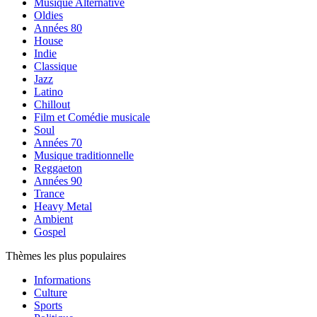
Musique Alternative
Oldies
Années 80
House
Indie
Classique
Jazz
Latino
Chillout
Film et Comédie musicale
Soul
Années 70
Musique traditionnelle
Reggaeton
Années 90
Trance
Heavy Metal
Ambient
Gospel
Thèmes les plus populaires
Informations
Culture
Sports