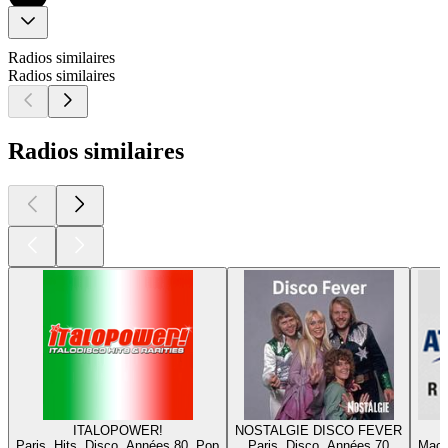
Radios similaires
Radios similaires
Radios similaires
ITALOPOWER!
NOSTALGIE DISCO FEVER
Paris, Hits, Disco, Années 80, Pop
Paris, Disco, Années 70
Mach