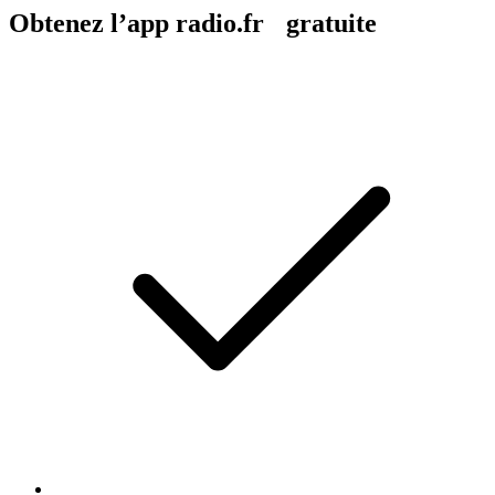
Obtenez l’app radio.fr gratuite