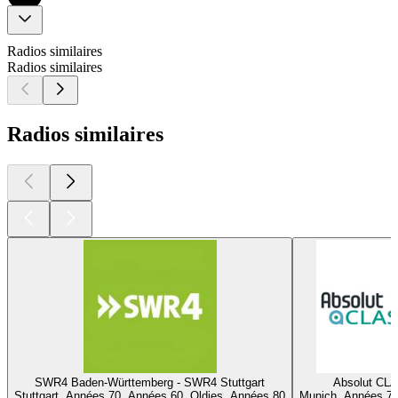
Radios similaires
Radios similaires
Radios similaires
SWR4 Baden-Württemberg - SWR4 Stuttgart
Absolut CL
Stuttgart, Années 70, Années 60, Oldies, Années 80
Munich, Années 70