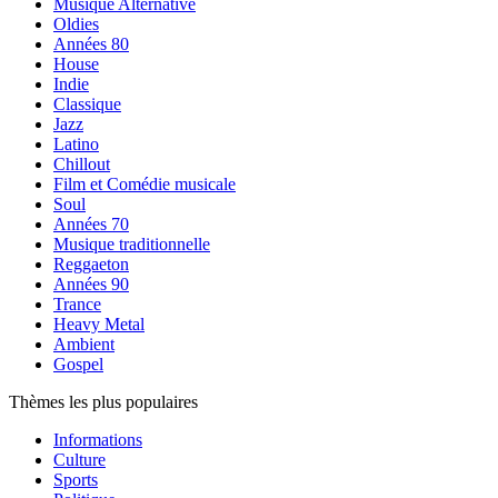
Musique Alternative
Oldies
Années 80
House
Indie
Classique
Jazz
Latino
Chillout
Film et Comédie musicale
Soul
Années 70
Musique traditionnelle
Reggaeton
Années 90
Trance
Heavy Metal
Ambient
Gospel
Thèmes les plus populaires
Informations
Culture
Sports