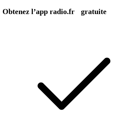
Obtenez l’app radio.fr gratuite