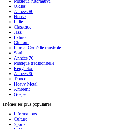
Musique Alternative
Oldies
Années 80
House
Indie
Classique
Jazz
Latino
Chillout
Film et Comédie musicale
Soul
Années 70
Musique traditionnelle
Reggaeton
Années 90
Trance
Heavy Metal
Ambient
Gospel
Thèmes les plus populaires
Informations
Culture
Sports