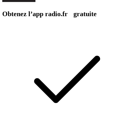
Obtenez l’app radio.fr gratuite