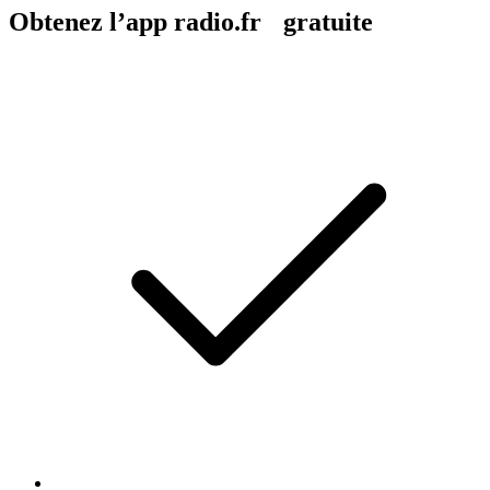
Obtenez l’app radio.fr gratuite