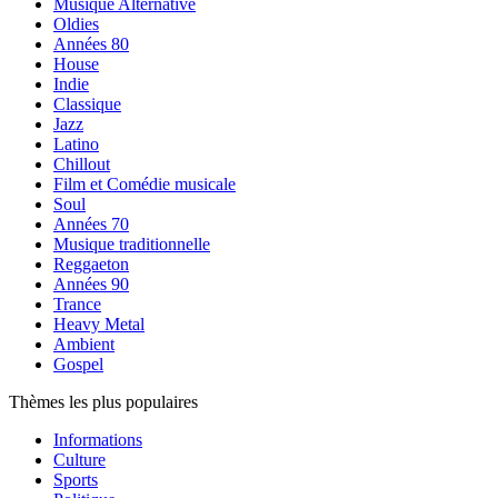
Musique Alternative
Oldies
Années 80
House
Indie
Classique
Jazz
Latino
Chillout
Film et Comédie musicale
Soul
Années 70
Musique traditionnelle
Reggaeton
Années 90
Trance
Heavy Metal
Ambient
Gospel
Thèmes les plus populaires
Informations
Culture
Sports