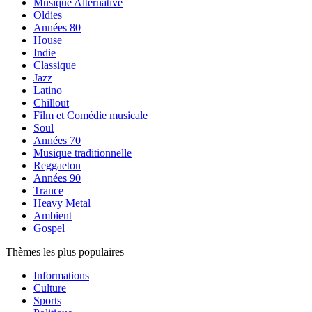
Musique Alternative
Oldies
Années 80
House
Indie
Classique
Jazz
Latino
Chillout
Film et Comédie musicale
Soul
Années 70
Musique traditionnelle
Reggaeton
Années 90
Trance
Heavy Metal
Ambient
Gospel
Thèmes les plus populaires
Informations
Culture
Sports