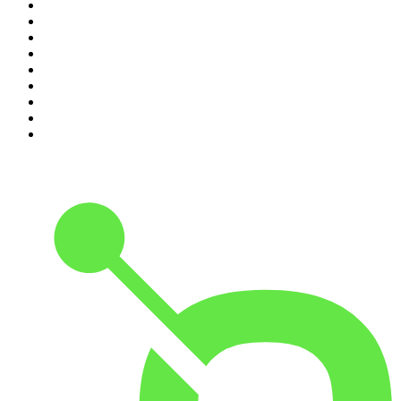
2
.
Les Grosses Têtes
3
.
L'After Foot
4
.
Hondelatte Raconte
5
.
Entrez dans l'Histoire
6
.
L'Heure Du Crime
7
.
Les grands dossiers de l'Histoire par Franck Ferrand
8
.
Transfert
9
.
HugoDécrypte - Actus et interviews
10
.
Small Talk - Konbini