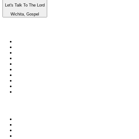
Let's Talk To The Lord
Wichita, Gospel
Top 100 sur
radio.fr
1
.
RTL
2
.
RMC Info Talk Sport
3
.
France Info
4
.
Europe 1
5
.
France Inter
6
.
Radio FREE DOM
7
.
NOSTALGIE
8
.
Tropiques FM
9
.
CHERIE FM
10
.
RTL2
Top 100 des podcasts en
France
1
.
LEGEND
2
.
Les Grosses Têtes
3
.
L'After Foot
4
.
Hondelatte Raconte