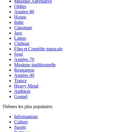
Musique Alternative
Oldies
Années 80
House
Indie
Classique
Jazz
Latino
Chillout
Film et Comédie musicale
Soul
Années 70
Musique traditionnelle
Reggaeton
Années 90
Trance
Heavy Metal
Ambient
Gospel
Thèmes les plus populaires
Informations
Culture
Sports