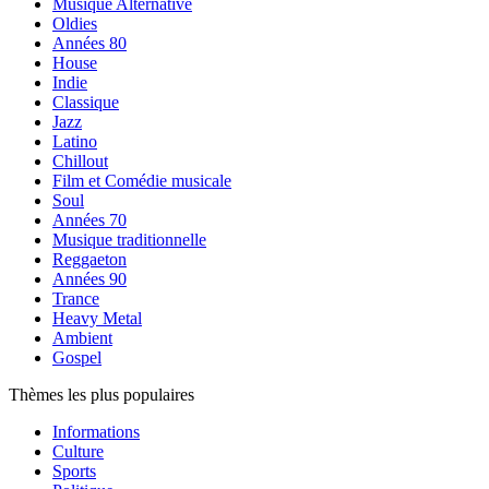
Musique Alternative
Oldies
Années 80
House
Indie
Classique
Jazz
Latino
Chillout
Film et Comédie musicale
Soul
Années 70
Musique traditionnelle
Reggaeton
Années 90
Trance
Heavy Metal
Ambient
Gospel
Thèmes les plus populaires
Informations
Culture
Sports