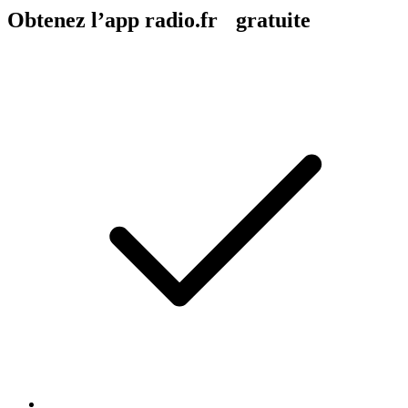
Obtenez l’app radio.fr gratuite