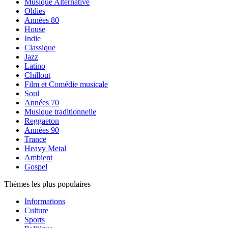
Musique Alternative
Oldies
Années 80
House
Indie
Classique
Jazz
Latino
Chillout
Film et Comédie musicale
Soul
Années 70
Musique traditionnelle
Reggaeton
Années 90
Trance
Heavy Metal
Ambient
Gospel
Thèmes les plus populaires
Informations
Culture
Sports