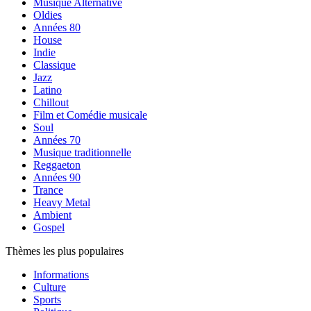
Musique Alternative
Oldies
Années 80
House
Indie
Classique
Jazz
Latino
Chillout
Film et Comédie musicale
Soul
Années 70
Musique traditionnelle
Reggaeton
Années 90
Trance
Heavy Metal
Ambient
Gospel
Thèmes les plus populaires
Informations
Culture
Sports