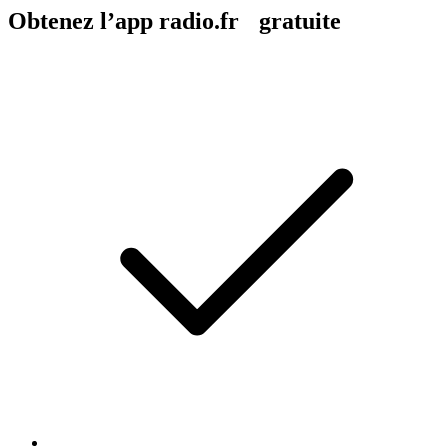
Obtenez l’app radio.fr gratuite