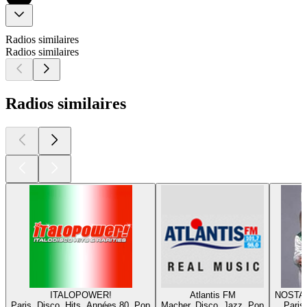
Radios similaires
Radios similaires
Radios similaires
ITALOPOWER!
Atlantis FM
NOSTA
Paris, Disco, Hits, Années 80, Pop
Macher, Disco, Jazz, Pop
Paris