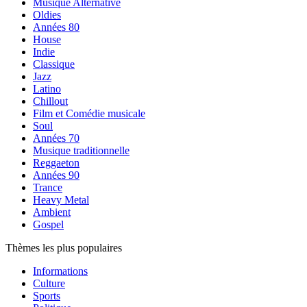
Musique Alternative
Oldies
Années 80
House
Indie
Classique
Jazz
Latino
Chillout
Film et Comédie musicale
Soul
Années 70
Musique traditionnelle
Reggaeton
Années 90
Trance
Heavy Metal
Ambient
Gospel
Thèmes les plus populaires
Informations
Culture
Sports