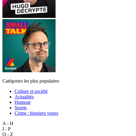
Catégories les plus populaires
Culture et société
Actualités
Humour
Sports
Crime : histoires vraies
A - H
I - P
Q - Z