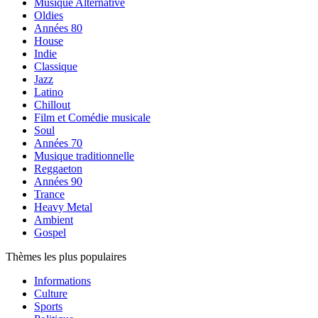
Musique Alternative
Oldies
Années 80
House
Indie
Classique
Jazz
Latino
Chillout
Film et Comédie musicale
Soul
Années 70
Musique traditionnelle
Reggaeton
Années 90
Trance
Heavy Metal
Ambient
Gospel
Thèmes les plus populaires
Informations
Culture
Sports