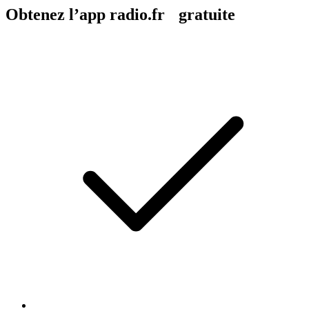
Obtenez l’app radio.fr gratuite