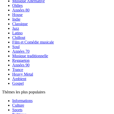
Musique Alternative
Oldies
Années 80
House
Indie
Classique
Jazz
Latino
Chillout
Film et Comédie musicale
Soul
Années 70
Musique traditionnelle
Reggaeton
Années 90
Trance
Heavy Metal
Ambient
Gospel
Thèmes les plus populaires
Informations
Culture
Sports