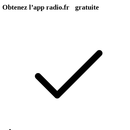
Obtenez l’app radio.fr gratuite