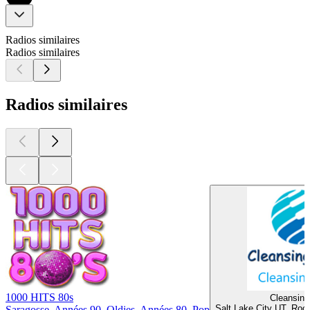
Radios similaires
Radios similaires
Radios similaires
1000 HITS 80s
Cleansing
Salt Lake City UT, Roc
Saragosse, Années 90, Oldies, Années 80, Pop