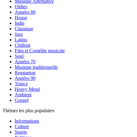
Musique Alternative
Oldies
Années 80
House
Indie
Classique
Jazz
Latino
Chillout
Film et Comédie musicale
Soul
Années 70
Musique traditionnelle
Reggaeton
Années 90
Trance
Heavy Metal
Ambient
Gospel
Thèmes les plus populaires
Informations
Culture
Sports