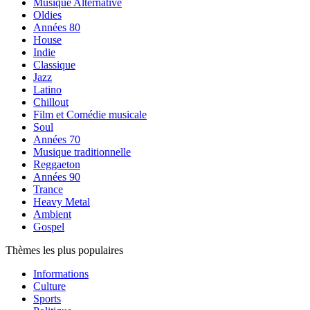
Musique Alternative
Oldies
Années 80
House
Indie
Classique
Jazz
Latino
Chillout
Film et Comédie musicale
Soul
Années 70
Musique traditionnelle
Reggaeton
Années 90
Trance
Heavy Metal
Ambient
Gospel
Thèmes les plus populaires
Informations
Culture
Sports