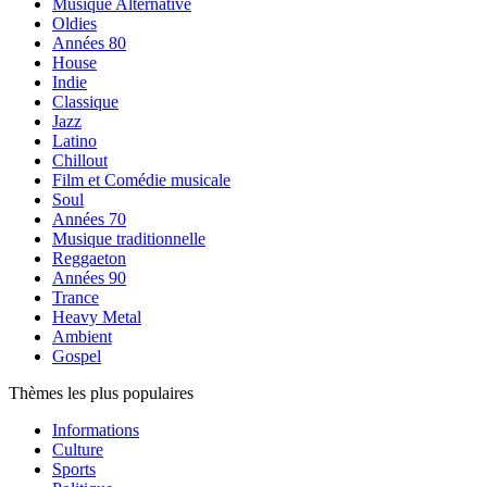
Musique Alternative
Oldies
Années 80
House
Indie
Classique
Jazz
Latino
Chillout
Film et Comédie musicale
Soul
Années 70
Musique traditionnelle
Reggaeton
Années 90
Trance
Heavy Metal
Ambient
Gospel
Thèmes les plus populaires
Informations
Culture
Sports