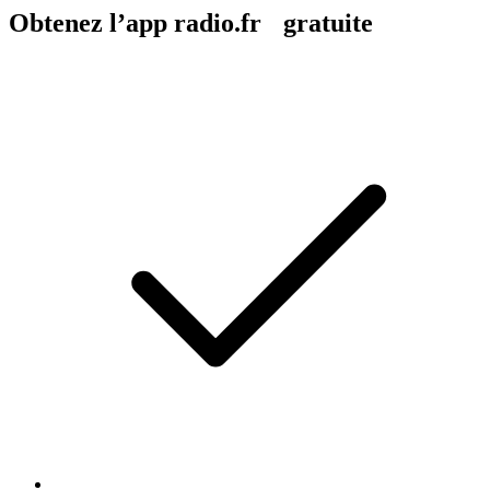
Obtenez l’app radio.fr gratuite