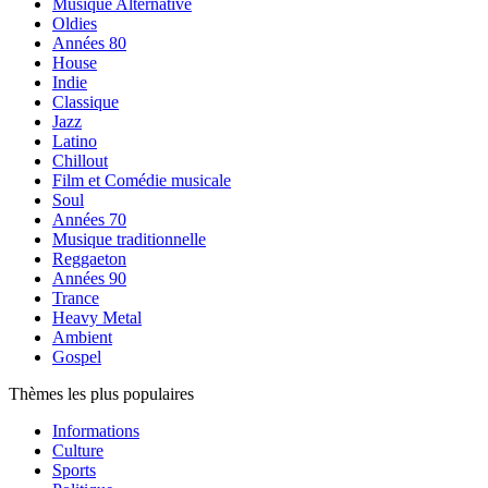
Musique Alternative
Oldies
Années 80
House
Indie
Classique
Jazz
Latino
Chillout
Film et Comédie musicale
Soul
Années 70
Musique traditionnelle
Reggaeton
Années 90
Trance
Heavy Metal
Ambient
Gospel
Thèmes les plus populaires
Informations
Culture
Sports