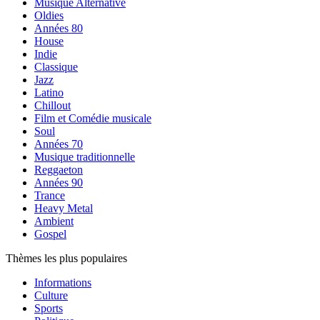
Musique Alternative
Oldies
Années 80
House
Indie
Classique
Jazz
Latino
Chillout
Film et Comédie musicale
Soul
Années 70
Musique traditionnelle
Reggaeton
Années 90
Trance
Heavy Metal
Ambient
Gospel
Thèmes les plus populaires
Informations
Culture
Sports