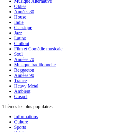
Musique Alternative
Oldies
Années 80
House
Indie
Classique
Jazz
Latino
Chillout
Film et Comédie musicale
Soul
Années 70
Musique traditionnelle
Reggaeton
Années 90
Trance
Heavy Metal
Ambient
Gospel
Thèmes les plus populaires
Informations
Culture
Sports