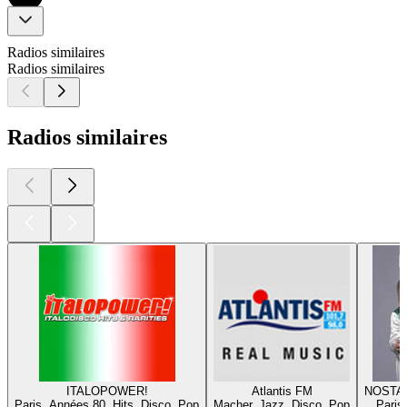
Radios similaires
Radios similaires
Radios similaires
ITALOPOWER!
Atlantis FM
NOSTA
Paris, Années 80, Hits, Disco, Pop
Macher, Jazz, Disco, Pop
Paris