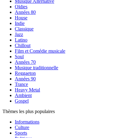
Musique Alternative
Oldies
Années 80
House
Indie
Classique
Jazz
Latino
Chillout
Film et Comédie musicale
Soul
Années 70
Musique traditionnelle
Reggaeton
Années 90
Trance
Heavy Metal
Ambient
Gospel
Thèmes les plus populaires
Informations
Culture
Sports