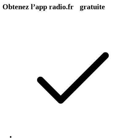
Obtenez l’app radio.fr gratuite