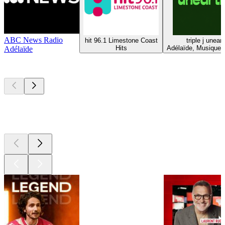
ABC News Radio
hit 96.1 Limestone Coast
triple j unear
Hits
Adélaïde, Musique A
Adélaïde
Les meilleurs
podcasts
Les meilleurs
podcasts
Les meilleurs
podcasts