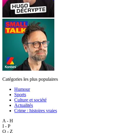
Catégories les plus populaires
Humour
Sports
Culture et société
Actualités
Crime : histoires vraies
A - H
I - P
Q - Z