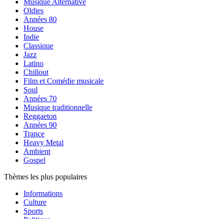
Musique Alternative
Oldies
Années 80
House
Indie
Classique
Jazz
Latino
Chillout
Film et Comédie musicale
Soul
Années 70
Musique traditionnelle
Reggaeton
Années 90
Trance
Heavy Metal
Ambient
Gospel
Thèmes les plus populaires
Informations
Culture
Sports